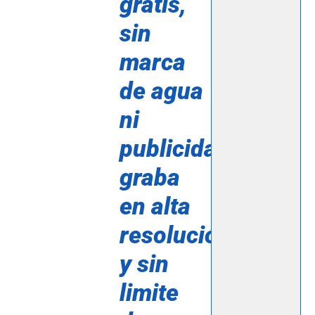
gratis,
sin
marca
de agua
ni
publicidad,
graba
en alta
resolución
y sin
limite